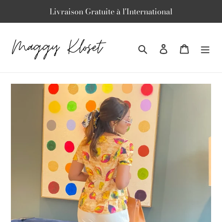
Passer
Livraison Gratuite à l'International
au
contenu
Rechercher
Se connecter
Panier